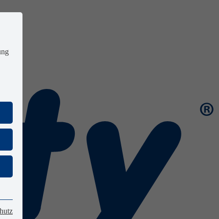
ung
hutz