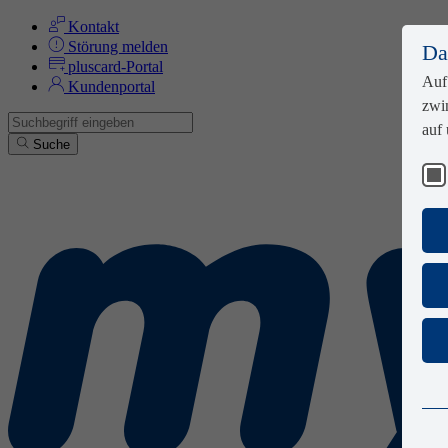
Kontakt
Zum Seiteninhalt
Störung melden
Da
pluscard-Portal
Auf
Kundenportal
zwi
auf 
Suche