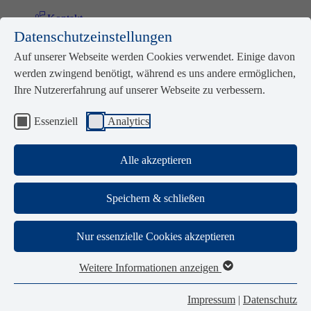
Kontakt
Zum Seiteninhalt
Störung melden
Datenschutzeinstellungen
pluscard-Portal
Auf unserer Webseite werden Cookies verwendet. Einige davon
Kundenportal
werden zwingend benötigt, während es uns andere ermöglichen,
Ihre Nutzererfahrung auf unserer Webseite zu verbessern.
Suche
Essenziell
Analytics
Alle akzeptieren
Speichern & schließen
Öffne mobile Navigation
Energie & Wasser
Nur essenzielle Cookies akzeptieren
Schwimmen
Mobilität
Weitere Informationen anzeigen
pluscard
Services
Impressum
|
Datenschutz