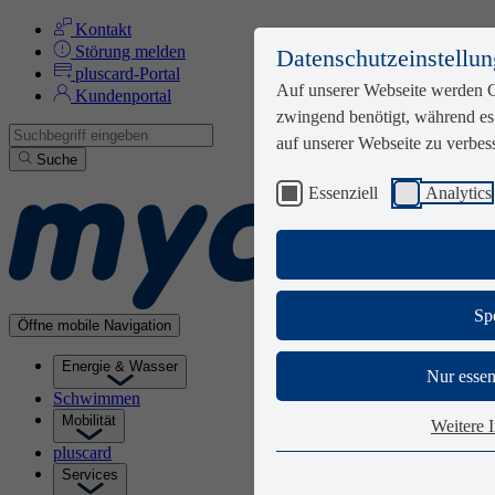
Kontakt
Zum Seiteninhalt
Störung melden
Datenschutzeinstellu
pluscard-Portal
Auf unserer Webseite werden 
Kundenportal
zwingend benötigt, während es
auf unserer Webseite zu verbes
Suche
Essenziell
Analytics
Sp
Öffne mobile Navigation
Energie & Wasser
Nur essen
Schwimmen
Mobilität
Weitere 
pluscard
Services