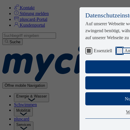
Kontakt
Zum Seiteninhalt
Störung melden
Datenschutzeinst
pluscard-Portal
Auf unserer Webseite w
Kundenportal
zwingend benötigt, währ
auf unserer Webseite zu
Suche
Essenziell
An
Öffne mobile Navigation
Energie & Wasser
Nu
Schwimmen
Mobilität
We
pluscard
Services